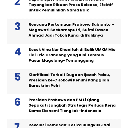
Tayangkan Ribuan Press Release, Efektif
untuk Pemulihkan Nama Baik
Rencana Pertemuan Prabowo Subianto –
Megawati Soekarnoputri, Sufmi Dasco
Ahmad Jadi Tokoh Kunci di Baliknya
Sosok Vina Nur Khanifah di Balik UMKM Mie
Lidi Trio Grandong yang Kini Tembus
Pasar Magelang–Temanggung
Klarifikasi Terkait Dugaan Ijazah Palsu,
Presiden ke-7 Jokowi Penuhi Panggilan
Bareskrim Polri
Presiden Prabowo dan PM Li Qiang
Sepakati Langkah Strategis Perluas Kerja
Sama Ekonomi Tiongkok-Indonesia
Revolusi Kemasan: Ketika Bungkus Jadi