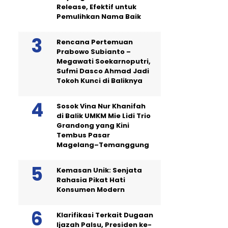
Release, Efektif untuk
Pemulihkan Nama Baik
Rencana Pertemuan
Prabowo Subianto –
Megawati Soekarnoputri,
Sufmi Dasco Ahmad Jadi
Tokoh Kunci di Baliknya
Sosok Vina Nur Khanifah
di Balik UMKM Mie Lidi Trio
Grandong yang Kini
Tembus Pasar
Magelang–Temanggung
Kemasan Unik: Senjata
Rahasia Pikat Hati
Konsumen Modern
Klarifikasi Terkait Dugaan
Ijazah Palsu, Presiden ke-