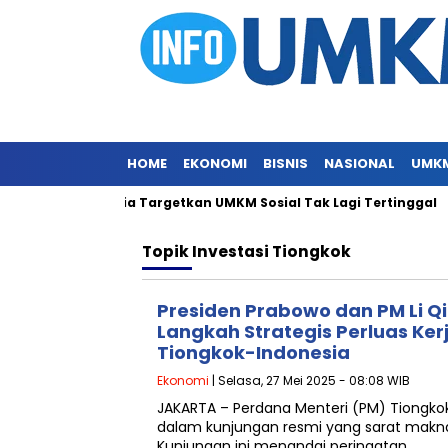
HOME
EKONOMI
BISNIS
NASIONAL
UMK
e DBS Indonesia Targetkan UMKM Sosial Tak Lagi Tertinggal
Topik
Investasi Tiongkok
Presiden Prabowo dan PM Li Q
Langkah Strategis Perluas Ke
Tiongkok-Indonesia
Ekonomi
| Selasa, 27 Mei 2025 - 08:08 WIB
JAKARTA – Perdana Menteri (PM) Tiongkok 
dalam kunjungan resmi yang sarat makna
Kunjungan ini menandai peringatan…