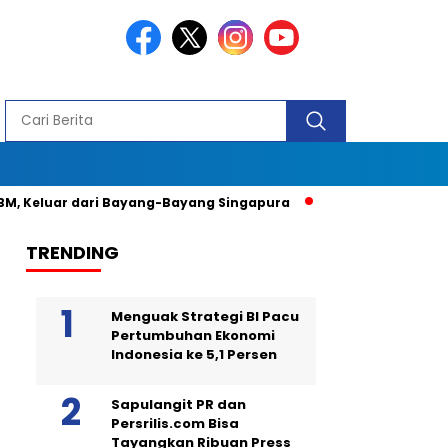
, Keluar dari Bayang-Bayang Singapura
Ingin Tampil Seperti
TRENDING
Menguak Strategi BI Pacu
Pertumbuhan Ekonomi
Indonesia ke 5,1 Persen
Sapulangit PR dan
Persrilis.com Bisa
Tayangkan Ribuan Press