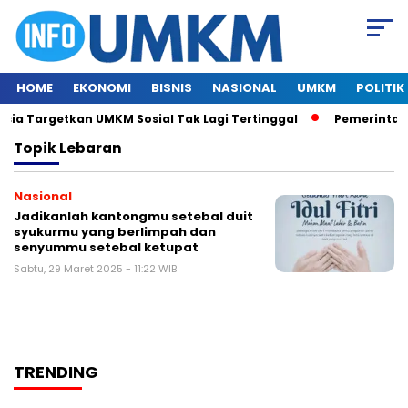
HOME
EKONOMI
BISNIS
NASIONAL
UMKM
POLITIK
ia Targetkan UMKM Sosial Tak Lagi Tertinggal
Pemerintah I
Topik
Lebaran
Nasional
Jadikanlah kantongmu setebal duit
syukurmu yang berlimpah dan
senyummu setebal ketupat
Sabtu, 29 Maret 2025 - 11:22 WIB
TRENDING