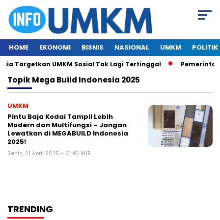
HOME
EKONOMI
BISNIS
NASIONAL
UMKM
POLITIK
ia Targetkan UMKM Sosial Tak Lagi Tertinggal
Pemerintah I
Topik
Mega Build Indonesia 2025
UMKM
Pintu Baja Kodai Tampil Lebih
Modern dan Multifungsi – Jangan
Lewatkan di MEGABUILD Indonesia
2025!
Senin, 21 April 2025 - 21:46 WIB
TRENDING