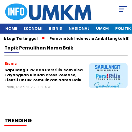
HOME
EKONOMI
BISNIS
NASIONAL
UMKM
POLITIK
k Lagi Tertinggal
Pemerintah Indonesia Ambil Langkah Besa
Topik
Pemulihan Nama Baik
Bisnis
Sapulangit PR dan Persrilis.com Bisa
Tayangkan Ribuan Press Release,
Efektif untuk Pemulihkan Nama Baik
Sabtu, 17 Mei 2025 - 08:14 WIB
TRENDING