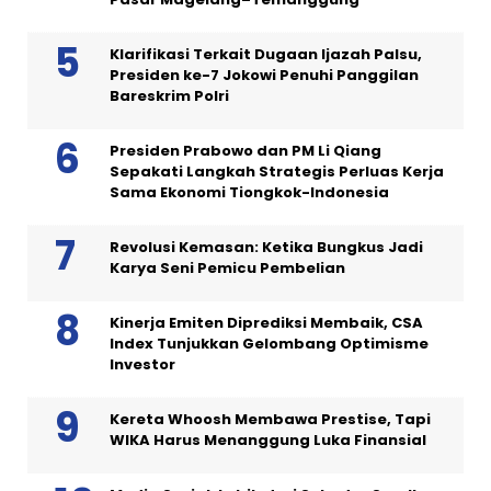
Klarifikasi Terkait Dugaan Ijazah Palsu,
Presiden ke-7 Jokowi Penuhi Panggilan
Bareskrim Polri
Presiden Prabowo dan PM Li Qiang
Sepakati Langkah Strategis Perluas Kerja
Sama Ekonomi Tiongkok-Indonesia
Revolusi Kemasan: Ketika Bungkus Jadi
Karya Seni Pemicu Pembelian
Kinerja Emiten Diprediksi Membaik, CSA
Index Tunjukkan Gelombang Optimisme
Investor
Kereta Whoosh Membawa Prestise, Tapi
WIKA Harus Menanggung Luka Finansial