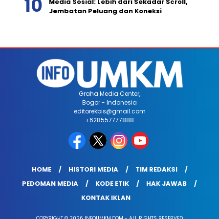
Media Sosial: Lebih dari Sekadar Scroll,
Jembatan Peluang dan Koneksi
Graha Media Center,
Bogor - Indonesia
editorekbis@gmail.com
+628557777888
HOME
HISTORI MEDIA
TIM REDAKSI
PEDOMAN MEDIA
KODE ETIK
HAK JAWAB
KONTAK IKLAN
COPYRIGHT © 2026 INFOUMKM.COM - ALL RIGHTS RESERVED