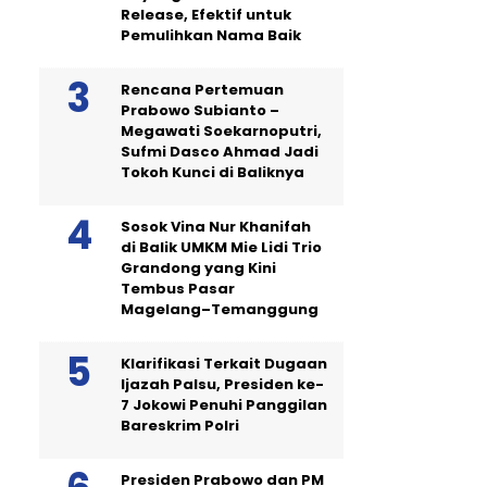
Release, Efektif untuk
Pemulihkan Nama Baik
Rencana Pertemuan
Prabowo Subianto –
Megawati Soekarnoputri,
Sufmi Dasco Ahmad Jadi
Tokoh Kunci di Baliknya
Sosok Vina Nur Khanifah
di Balik UMKM Mie Lidi Trio
Grandong yang Kini
Tembus Pasar
Magelang–Temanggung
Klarifikasi Terkait Dugaan
Ijazah Palsu, Presiden ke-
7 Jokowi Penuhi Panggilan
Bareskrim Polri
Presiden Prabowo dan PM