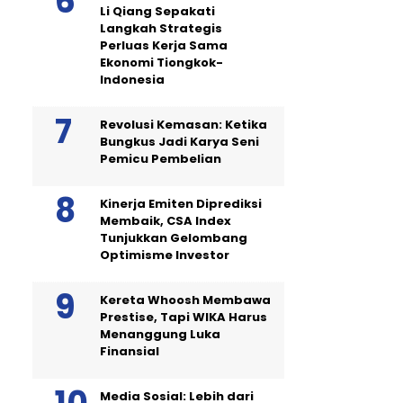
Li Qiang Sepakati
Langkah Strategis
Perluas Kerja Sama
Ekonomi Tiongkok-
Indonesia
Revolusi Kemasan: Ketika
Bungkus Jadi Karya Seni
Pemicu Pembelian
Kinerja Emiten Diprediksi
Membaik, CSA Index
Tunjukkan Gelombang
Optimisme Investor
Kereta Whoosh Membawa
Prestise, Tapi WIKA Harus
Menanggung Luka
Finansial
Media Sosial: Lebih dari