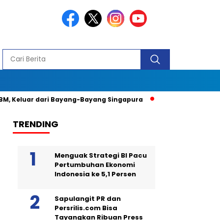
, Keluar dari Bayang-Bayang Singapura
Ingin Tampil Seperti
TRENDING
Menguak Strategi BI Pacu
Pertumbuhan Ekonomi
Indonesia ke 5,1 Persen
Sapulangit PR dan
Persrilis.com Bisa
Tayangkan Ribuan Press