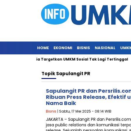
HOME
EKONOMI
BISNIS
NASIONAL
UMK
e DBS Indonesia Targetkan UMKM Sosial Tak Lagi Tertinggal
Topik
Sapulangit PR
Sapulangit PR dan Persrilis.c
Ribuan Press Release, Efektif
Nama Baik
Bisnis
| Sabtu, 17 Mei 2025 - 08:14 WIB
JAKARTA – Sapulangit PR dan Persrilis.c
jasa public relations dan komunikasi terpa
release. Sejumlah persoalan komunikasi,