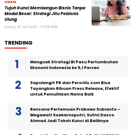
UMKM
Tujuh Kunci Membangun Bisnis Tanpa
Modal Besar: Strategi Jitu Pebisnis
Ulung
Kamis, 30 Jul 2026 - 07:08 WIB
TRENDING
Menguak Strategi BI Pacu Pertumbuhan
Ekonomi Indonesia ke 5,1 Persen
Sapulangit PR dan Persrilis.com Bisa
Tayangkan Ribuan Press Release, Efektif
untuk Pemulihkan Nama Baik
Rencana Pertemuan Prabowo Subianto –
Megawati Soekarnoputri, Sufmi Dasco
Ahmad Jadi Tokoh Kunci di Baliknya