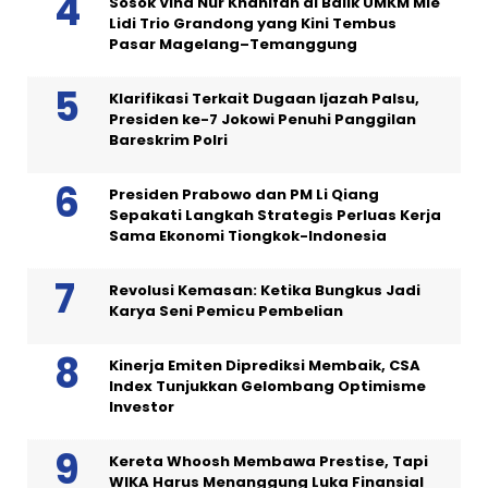
Sosok Vina Nur Khanifah di Balik UMKM Mie
Lidi Trio Grandong yang Kini Tembus
Pasar Magelang–Temanggung
Klarifikasi Terkait Dugaan Ijazah Palsu,
Presiden ke-7 Jokowi Penuhi Panggilan
Bareskrim Polri
Presiden Prabowo dan PM Li Qiang
Sepakati Langkah Strategis Perluas Kerja
Sama Ekonomi Tiongkok-Indonesia
Revolusi Kemasan: Ketika Bungkus Jadi
Karya Seni Pemicu Pembelian
Kinerja Emiten Diprediksi Membaik, CSA
Index Tunjukkan Gelombang Optimisme
Investor
Kereta Whoosh Membawa Prestise, Tapi
WIKA Harus Menanggung Luka Finansial