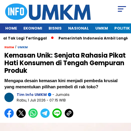
HOME
EKONOMI
BISNIS
NASIONAL
UMKM
POLITIK
ak Lagi Tertinggal
Pemerintah Indonesia Ambil Langkah Bes
/
Home
UMKM
Kemasan Unik: Senjata Rahasia Pikat
Hati Konsumen di Tengah Gempuran
Produk
Mengapa desain kemasan kini menjadi pembeda krusial
yang menentukan pilihan pembeli di rak toko?
Tim Info UMKM
- Jurnalis
Rabu, 1 Juli 2026
- 07:15 WIB