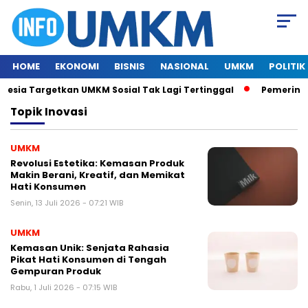
HOME
EKONOMI
BISNIS
NASIONAL
UMKM
POLITIK
esia Targetkan UMKM Sosial Tak Lagi Tertinggal
Pemerintah
Topik
Inovasi
UMKM
Revolusi Estetika: Kemasan Produk
Makin Berani, Kreatif, dan Memikat
Hati Konsumen
Senin, 13 Juli 2026 - 07:21 WIB
UMKM
Kemasan Unik: Senjata Rahasia
Pikat Hati Konsumen di Tengah
Gempuran Produk
Rabu, 1 Juli 2026 - 07:15 WIB