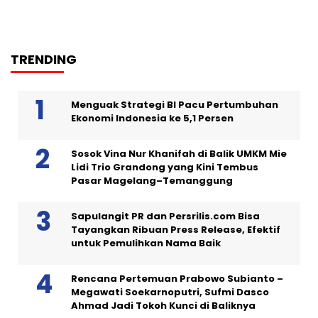
TRENDING
Menguak Strategi BI Pacu Pertumbuhan
Ekonomi Indonesia ke 5,1 Persen
Sosok Vina Nur Khanifah di Balik UMKM Mie
Lidi Trio Grandong yang Kini Tembus
Pasar Magelang–Temanggung
Sapulangit PR dan Persrilis.com Bisa
Tayangkan Ribuan Press Release, Efektif
untuk Pemulihkan Nama Baik
Rencana Pertemuan Prabowo Subianto –
Megawati Soekarnoputri, Sufmi Dasco
Ahmad Jadi Tokoh Kunci di Baliknya