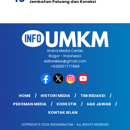
Jembatan Peluang dan Koneksi
Graha Media Center,
Bogor - Indonesia
editorekbis@gmail.com
+628557777888
HOME
HISTORI MEDIA
TIM REDAKSI
PEDOMAN MEDIA
KODE ETIK
HAK JAWAB
KONTAK IKLAN
COPYRIGHT © 2026 INFOUMKM.COM - ALL RIGHTS RESERVED