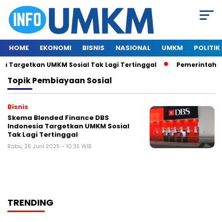
HOME
EKONOMI
BISNIS
NASIONAL
UMKM
POLITIK
 Targetkan UMKM Sosial Tak Lagi Tertinggal
Pemerintah In
Topik
Pembiayaan Sosial
Bisnis
Skema Blended Finance DBS
Indonesia Targetkan UMKM Sosial
Tak Lagi Tertinggal
Rabu, 25 Juni 2025 - 10:35 WIB
TRENDING