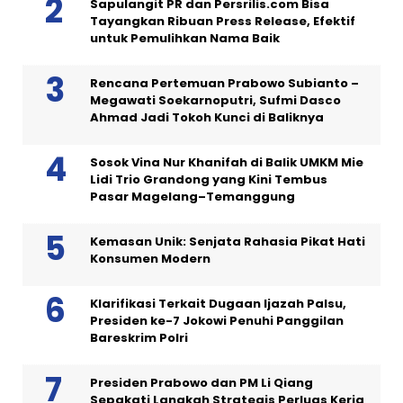
Sapulangit PR dan Persrilis.com Bisa
Tayangkan Ribuan Press Release, Efektif
untuk Pemulihkan Nama Baik
Rencana Pertemuan Prabowo Subianto –
Megawati Soekarnoputri, Sufmi Dasco
Ahmad Jadi Tokoh Kunci di Baliknya
Sosok Vina Nur Khanifah di Balik UMKM Mie
Lidi Trio Grandong yang Kini Tembus
Pasar Magelang–Temanggung
Kemasan Unik: Senjata Rahasia Pikat Hati
Konsumen Modern
Klarifikasi Terkait Dugaan Ijazah Palsu,
Presiden ke-7 Jokowi Penuhi Panggilan
Bareskrim Polri
Presiden Prabowo dan PM Li Qiang
Sepakati Langkah Strategis Perluas Kerja