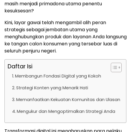
masih menjadi primadona utama penentu
kesuksesan?
Kini, layar gawai telah mengambil alih peran
strategis sebagai jembatan utama yang
menghubungkan produk dan layanan Anda langsung
ke tangan calon konsumen yang tersebar luas di
seluruh penjuru negeri.
Daftar Isi
Membangun Fondasi Digital yang Kokoh
Strategi Konten yang Menarik Hati
Memanfaatkan Kekuatan Komunitas dan Ulasan
Mengukur dan Mengoptimalkan Strategi Anda
Transformasi digital ini mengharuskan para pelaku