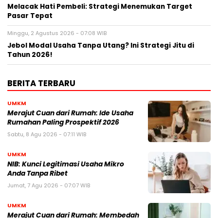
Melacak Hati Pembeli: Strategi Menemukan Target
Pasar Tepat
Minggu, 2 Agustus 2026 - 07:08 WIB
Jebol Modal Usaha Tanpa Utang? Ini Strategi Jitu di
Tahun 2026!
BERITA TERBARU
UMKM
Merajut Cuan dari Rumah: Ide Usaha
Rumahan Paling Prospektif 2026
Sabtu, 8 Agu 2026 - 07:11 WIB
UMKM
NIB: Kunci Legitimasi Usaha Mikro
Anda Tanpa Ribet
Jumat, 7 Agu 2026 - 07:07 WIB
UMKM
Merajut Cuan dari Rumah: Membedah