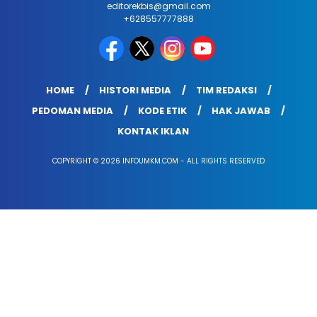
editorekbis@gmail.com
+628557777888
HOME
HISTORI MEDIA
TIM REDAKSI
PEDOMAN MEDIA
KODE ETIK
HAK JAWAB
KONTAK IKLAN
COPYRIGHT © 2026 INFOUMKM.COM - ALL RIGHTS RESERVED