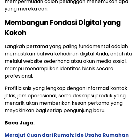
mempermudah calon pelanggan menemukan apa
yang mereka cari.
Membangun Fondasi Digital yang
Kokoh
Langkah pertama yang paling fundamental adalah
memastikan bahwa kehadiran digital Anda, entah itu
melalui website sederhana atau akun media sosial,
mampu menampilkan identitas bisnis secara
profesional.
Profil bisnis yang lengkap dengan informasi kontak
jelas, jam operasional, serta deskripsi produk yang
menarik akan memberikan kesan pertama yang
meyakinkan bagi setiap pengunjung baru.
Baca Juga:
Merajut Cuan dari Rumah: Ide Usaha Rumahan