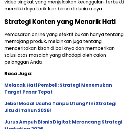
video singkat yang menjelaskan keunggulan, terbukti
memiliki daya tarik luar biasa di dunia maya.
Strategi Konten yang Menarik Hati
Pemasaran online yang efektif bukan hanya tentang
memajang produk, melainkan juga tentang
menceritakan kisah di baliknya dan memberikan
solusi atas masalah yang dihadapi oleh calon
pelanggan Anda.
Baca Juga:
Melacak Hati Pembeli: Strategi Menemukan
Target Pasar Tepat
Jebol Modal Usaha Tanpa Utang? Ini Strategi
Jitu di Tahun 2026!
Jurus Ampuh Bisnis Digital: Merancang Strategi
Marketing 2026