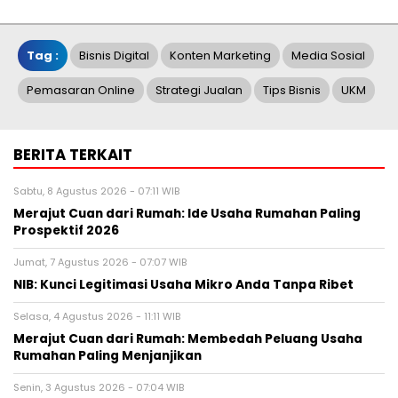
Tag :
Bisnis Digital
Konten Marketing
Media Sosial
Pemasaran Online
Strategi Jualan
Tips Bisnis
UKM
BERITA TERKAIT
Sabtu, 8 Agustus 2026 - 07:11 WIB
Merajut Cuan dari Rumah: Ide Usaha Rumahan Paling
Prospektif 2026
Jumat, 7 Agustus 2026 - 07:07 WIB
NIB: Kunci Legitimasi Usaha Mikro Anda Tanpa Ribet
Selasa, 4 Agustus 2026 - 11:11 WIB
Merajut Cuan dari Rumah: Membedah Peluang Usaha
Rumahan Paling Menjanjikan
Senin, 3 Agustus 2026 - 07:04 WIB