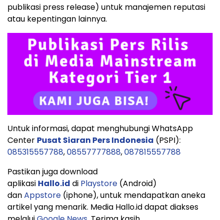
publikasi press release) untuk manajemen reputasi
atau kepentingan lainnya.
Untuk informasi, dapat menghubungi WhatsApp
Center
Pusat Siaran Pers Indonesia
(PSPI):
085315557788
,
08557777888
,
087815557788
Pastikan juga download
aplikasi
Hallo.id
di
Playstore
(Android)
dan
Appstore
(iphone), untuk mendapatkan aneka
artikel yang menarik. Media Hallo.id dapat diakses
melalui
Google News
. Terima kasih.