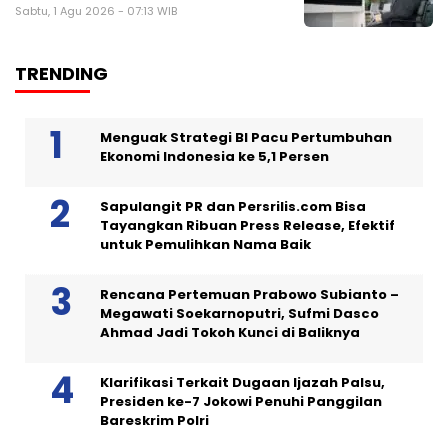
Sabtu, 1 Agu 2026 - 07:13 WIB
TRENDING
Menguak Strategi BI Pacu Pertumbuhan
Ekonomi Indonesia ke 5,1 Persen
Sapulangit PR dan Persrilis.com Bisa
Tayangkan Ribuan Press Release, Efektif
untuk Pemulihkan Nama Baik
Rencana Pertemuan Prabowo Subianto –
Megawati Soekarnoputri, Sufmi Dasco
Ahmad Jadi Tokoh Kunci di Baliknya
Klarifikasi Terkait Dugaan Ijazah Palsu,
Presiden ke-7 Jokowi Penuhi Panggilan
Bareskrim Polri