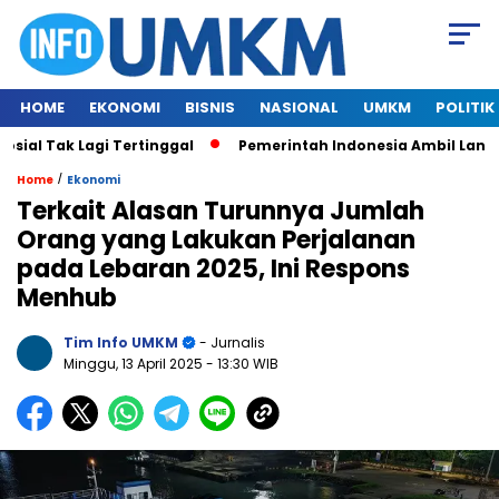
HOME
EKONOMI
BISNIS
NASIONAL
UMKM
POLITIK
 Tak Lagi Tertinggal
Pemerintah Indonesia Ambil Langkah 
/
Home
Ekonomi
Terkait Alasan Turunnya Jumlah
Orang yang Lakukan Perjalanan
pada Lebaran 2025, Ini Respons
Menhub
Tim Info UMKM
- Jurnalis
Minggu, 13 April 2025
- 13:30 WIB